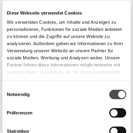
Ärztinnen und Ärzten
klinische Standards und Leitlinien gelten unabhängig
Diese Webseite verwendet Cookies
von der Tarifstruktur
die Trennung zwischen ambulanter und stationärer
Wir verwenden Cookies, um Inhalte und Anzeigen zu
Versorgung bleibt bestehen
personalisieren, Funktionen für soziale Medien anbieten
zu können und die Zugriffe auf unsere Website zu
Zur Abgrenzung des Regelungsbereichs siehe auch:
analysieren. Außerdem geben wir Informationen zu Ihrer
Was TARDOC nicht regelt (Schweiz, 2026)
Verwendung unserer Website an unsere Partner für
www.mysmartheart.ch/entdecken/was-tardoc-nicht-regelt-
soziale Medien, Werbung und Analysen weiter. Unsere
schweiz-2026
Partner führen diese Informationen möglicherweise mit
Für wen diese Einordnung
weiteren Daten zusammen, die Sie ihnen bereitgestellt
haben oder die sie im Rahmen Ihrer Nutzung der Dienste
relevant ist
gesammelt haben.
C
Notwendig
o
Diese Klarstellung ist insbesondere relevant für:
n
s
Präferenzen
Ärztinnen und Ärzte im ambulanten Bereich
e
Praxisleitungen und administrative Verantwortliche
n
Organisationen mit Aufgaben in Systemkommunikation
t
Statistiken
oder Governance