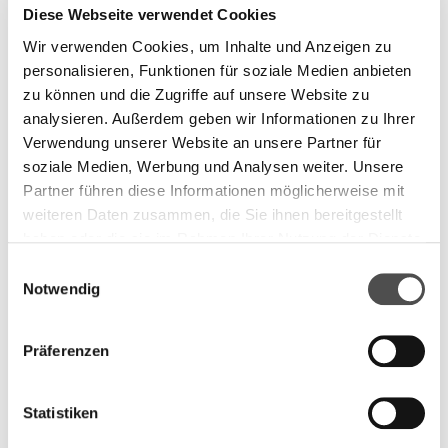
klinische Standards und Leitlinien gelten unabhängig
Diese Webseite verwendet Cookies
von der Tarifstruktur
Wir verwenden Cookies, um Inhalte und Anzeigen zu
die Trennung zwischen ambulanter und stationärer
personalisieren, Funktionen für soziale Medien anbieten
Versorgung bleibt bestehen
zu können und die Zugriffe auf unsere Website zu
Zur Abgrenzung des Regelungsbereichs siehe auch:
analysieren. Außerdem geben wir Informationen zu Ihrer
Was TARDOC nicht regelt (Schweiz, 2026)
Verwendung unserer Website an unsere Partner für
www.mysmartheart.ch/entdecken/was-tardoc-nicht-regelt-
soziale Medien, Werbung und Analysen weiter. Unsere
schweiz-2026
Partner führen diese Informationen möglicherweise mit
weiteren Daten zusammen, die Sie ihnen bereitgestellt
Für wen diese Einordnung
haben oder die sie im Rahmen Ihrer Nutzung der Dienste
relevant ist
gesammelt haben.
C
Notwendig
o
n
Diese Klarstellung ist insbesondere relevant für:
s
Präferenzen
Ärztinnen und Ärzte im ambulanten Bereich
e
Praxisleitungen und administrative Verantwortliche
n
Organisationen mit Aufgaben in Systemkommunikation
t
Statistiken
oder Governance
S