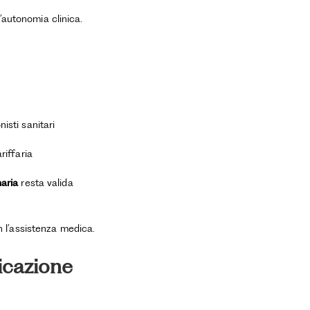
’autonomia clinica.
isti sanitari
riffaria
naria
resta valida
 l’assistenza medica.
ficazione