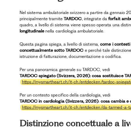
Nel sistema ambulatoriale svizzero a partire da gennaio 2
principalmente tramite
TARDOC
, integrate da
forfait ambu
quadro, a livello di sistema viene spesso operata una disti
longitudinale
nella cardiologia ambulatoriale.
Questa pagina spiega, a livello di sistema,
come i contesti 
concettualmente sotto TARDOC
e perché tale distinzione
istruzione di fatturazione, documentazione o codifica.
Per una panoramica generale su TARDOC, vedi
TARDOC spiegato (Svizzera, 2026): cosa sostituisce T
https://mysmartheart.ch/it-ch/entdecken/tardoc-spiega
Per un contesto specifico della cardiologia, vedi
TARDOC in cardiologia (Svizzera, 2026): cosa cambia e c
https://mysmartheart.ch/it-ch/entdecken/da-tarmed-a-
Distinzione concettuale a liv