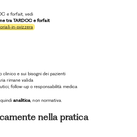
C e forfait, vedi
ione tra TARDOC e forfait
riali-in-svizzera
 clinico e sui bisogni dei pazienti
aria rimane valida
eutici, follow-up o responsabilità medica
 quindi
analitica
, non normativa.
icamente nella pratica