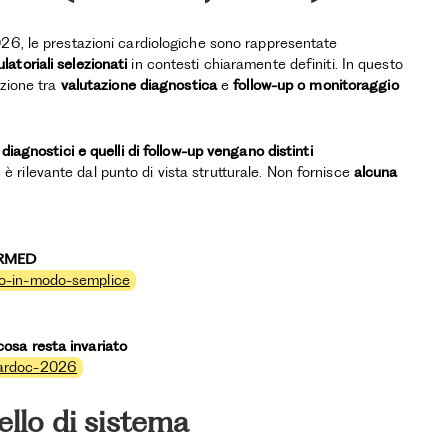
026, le prestazioni cardiologiche sono rappresentate
latoriali selezionati
in contesti chiaramente definiti. In questo
nzione tra
valutazione diagnostica
e
follow-up o monitoraggio
diagnostici e quelli di follow-up vengano distinti
 è rilevante dal punto di vista strutturale. Non fornisce
alcuna
ARMED
to-in-modo-semplice
osa resta invariato
tardoc-2026
ello di sistema