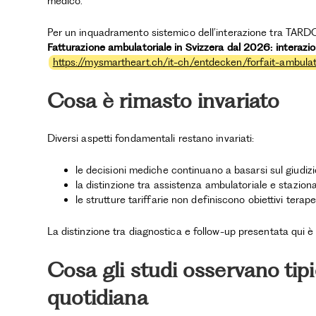
medico.
Per un inquadramento sistemico dell’interazione tra TARDO
Fatturazione ambulatoriale in Svizzera dal 2026: interaz
https://mysmartheart.ch/it-ch/entdecken/forfait-ambulato
Cosa è rimasto invariato
Diversi aspetti fondamentali restano invariati:
le decisioni mediche continuano a basarsi sul giudizio
la distinzione tra assistenza ambulatoriale e stazion
le strutture tariffarie non definiscono obiettivi terap
La distinzione tra diagnostica e follow-up presentata qui è
Cosa gli studi osservano tip
quotidiana