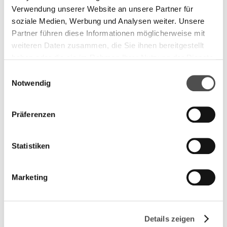
Verwendung unserer Website an unsere Partner für
soziale Medien, Werbung und Analysen weiter. Unsere
Partner führen diese Informationen möglicherweise mit
weiteren Daten zusammen, die Sie ihnen bereitgestellt
haben oder die sie im Rahmen Ihrer Nutzung der Dienste
Ähnliche Beiträge
gesammelt haben.
C
Notwendig
Diese Beiträge könnten Sie ebenfalls interessieren.
o
n
Alle sehen
s
Präferenzen
e
n
t
Statistiken
S
e
Marketing
l
e
c
Details zeigen
t