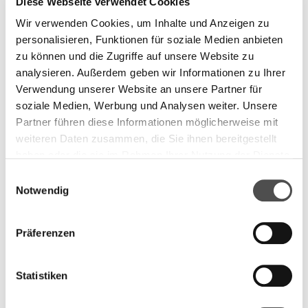
nécessitent une interprétation administrative
Diese Webseite verwendet Cookies
Wir verwenden Cookies, um Inhalte und Anzeigen zu
certains sujets paraissent « clairs en principe », mais
personalisieren, Funktionen für soziale Medien anbieten
sont appliqués avec des
nuances différentes
selon les
zu können und die Zugriffe auf unsere Website zu
interlocuteurs au début
analysieren. Außerdem geben wir Informationen zu Ihrer
la visibilité de la logique des
forfaits
peut varier selon le
Verwendung unserer Website an unsere Partner für
contexte, même si TARDOC reste la structure
soziale Medien, Werbung und Analysen weiter. Unsere
dominante
Partner führen diese Informationen möglicherweise mit
weiteren Daten zusammen, die Sie ihnen bereitgestellt
haben oder die sie im Rahmen Ihrer Nutzung der Dienste
Ces constats reflètent une phase de transition et ne
gesammelt haben.
signifient pas automatiquement des erreurs ou une non-
C
conformité.
Notwendig
o
n
Qui est le plus concerné
s
Präferenzen
e
n
Ce sujet concerne principalement :
t
Statistiken
S
les cabinets de cardiologie en ambulatoire