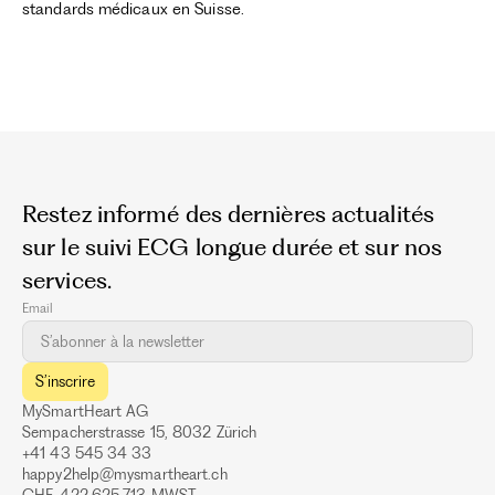
standards médicaux en Suisse.
Restez informé des dernières actualités
sur le suivi ECG longue durée et sur nos
services.
Email
MySmartHeart AG
Sempacherstrasse 15, 8032 Zürich
+41 43 545 34 33
happy2help@mysmartheart.ch