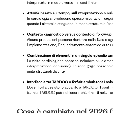
interpretato in modo diverso nei casi limite.
Attività basate sul tempo, sull’interpretazione e sull
In cardiologia si producono spesso misurazioni segu
quando i sistemi distinguono in modo strutturale “ese
Contesto diagnostico versus contesto di follow-up
Alcune prestazioni possono rientrare nella fase diagn
l’implementazione, l’inquadramento sistemico di tali
Combinazione di elementi in un singolo episodio am
Le visite cardiologiche possono includere più eleme
interpretazione, decisione). Le zone grigie possono
unità strutturali distinte.
Interfaccia tra TARDOC e forfait ambulatoriali sele
Dove i forfait esistono accanto a TARDOC, il confine 
tramite TARDOC può richiedere chiarimenti nella fas
Cosa è cambiato nel 2026 (p